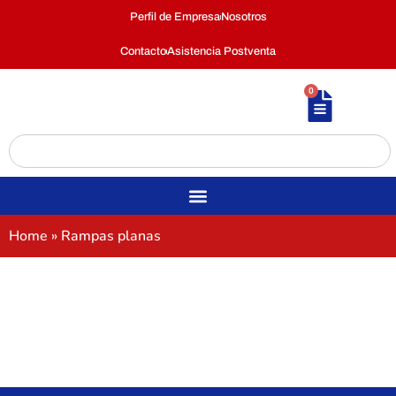
Perfil de Empresa
Nosotros
Contacto
Asistencia Postventa
0
Home
»
Rampas planas