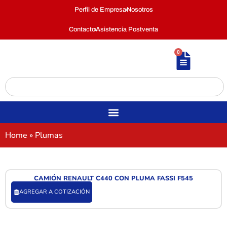
Perfil de Empresa
Nosotros
Contacto
Asistencia Postventa
0
Home
»
Plumas
CAMIÓN RENAULT C440 CON PLUMA FASSI F545
AGREGAR A COTIZACIÓN