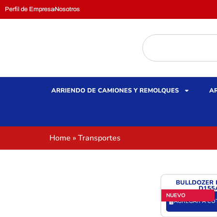
Perfil de Empresa
Nosotros
ARRIENDO DE CAMIONES Y REMOLQUES
AR
Home
»
Transportes
BULLDOZER
D155
NUEVO
AGREGAR A CO