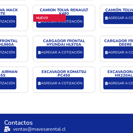
LVA MACK
CAMION TOLVA RENAULT
CAMIÓN TOLV
ITE
K480
NUEVO
AGREGAR A CO
TIZACIÓN
AGREGAR A COTIZACIÓN
FRONTAL
CARGADOR FRONTAL
CARGADOR FR
HL960A
HYUNDAI HL970A
DEERE
TIZACIÓN
AGREGAR A COTIZACIÓN
AGREGAR A CO
 AIRMAN
EXCAVADOR KOMATSU
EXCAVADOR
55S
PC450
HX220AL
TIZACIÓN
AGREGAR A COTIZACIÓN
AGREGAR A CO
Contactos
ventas@mavesarental.cl