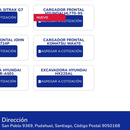
A SITRAK G7
CARGADOR FRONTAL
HYUNDAI HL770-9S
TIZACIÓN
NUEVO
AGREGAR A COTIZACIÓN
ONTAL JOHN
CARGADOR FRONTAL
 724P
KOMATSU WA470
TIZACIÓN
AGREGAR A COTIZACIÓN
A HYUNDAI
EXCAVADORA HYUNDAI
R-AS01
HX225AL
TIZACIÓN
AGREGAR A COTIZACIÓN
Dirección
San Pablo 9369, Pudahuel, Santiago, Código Postal 9050168