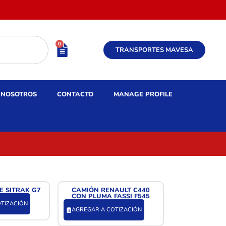
0
TRANSPORTES MAVESA
NOSOTROS
CONTACTO
MANAGE PROFILE
E SITRAK G7
CAMIÓN RENAULT C440
CON PLUMA FASSI F545
TIZACIÓN
AGREGAR A COTIZACIÓN