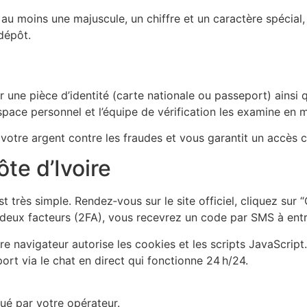
t au moins une majuscule, un chiffre et un caractère spécial
dépôt.
 une pièce d’identité (carte nationale ou passeport) ainsi q
ace personnel et l’équipe de vérification les examine en m
votre argent contre les fraudes et vous garantit un accès 
te d’Ivoire
très simple. Rendez‑vous sur le site officiel, cliquez sur 
 à deux facteurs (2FA), vous recevrez un code par SMS à ent
e navigateur autorise les cookies et les scripts JavaScript
rt via le chat en direct qui fonctionne 24 h/24.
ué par votre opérateur.