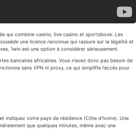
iée qui combine casino, live casino et sportsbook. Les
e possède une licence reconnue qui rassure sur la légalité et
ves, 1win est une option à considérer sérieusement.
artes bancaires africaines. Vous n’avez donc pas besoin de
ctionne sans VPN ni proxy, ce qui simplifie l’accès pour
se et indiquez votre pays de résidence (Côte d’Ivoire). Une
 généralement que quelques minutes, même avec une