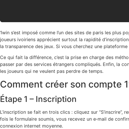
1win s’est imposé comme l’un des sites de paris les plus po
joueurs ivoiriens apprécient surtout la rapidité d’inscription
la transparence des jeux. Si vous cherchez une plateforme 
Ce qui fait la différence, c’est la prise en charge des mé
passer par des services étrangers compliqués. Enfin, la co
les joueurs qui ne veulent pas perdre de temps.
Comment créer son compte 1wi
Étape 1 – Inscription
L’inscription se fait en trois clics : cliquez sur “S’inscrir
fois le formulaire soumis, vous recevez un e‑mail de conf
connexion internet moyenne.