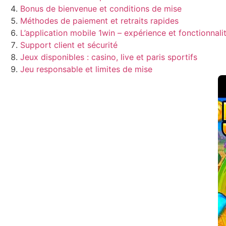
Bonus de bienvenue et conditions de mise
Méthodes de paiement et retraits rapides
L’application mobile 1win – expérience et fonctionnali
Support client et sécurité
Jeux disponibles : casino, live et paris sportifs
Jeu responsable et limites de mise