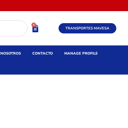
0
TRANSPORTES MAVESA
NOSOTROS
CONTACTO
MANAGE PROFILE