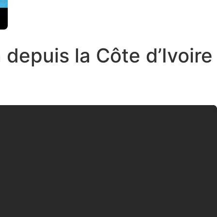
depuis la Côte d’Ivoire