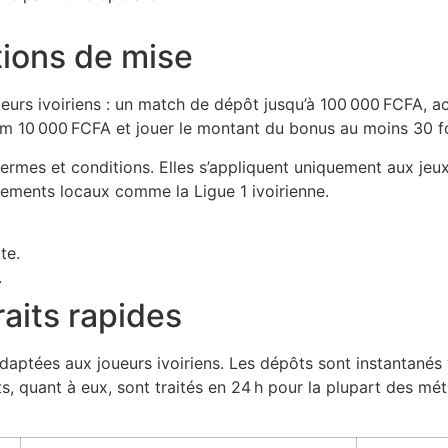
tions de mise
urs ivoiriens : un match de dépôt jusqu’à 100 000 FCFA, a
mum 10 000 FCFA et jouer le montant du bonus au moins 30 f
ermes et conditions. Elles s’appliquent uniquement aux jeux
ements locaux comme la Ligue 1 ivoirienne.
te.
.
aits rapides
aptées aux joueurs ivoiriens. Les dépôts sont instantanés
its, quant à eux, sont traités en 24 h pour la plupart des m