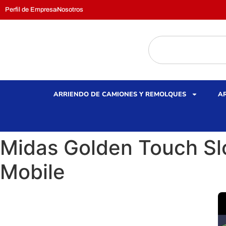
Perfil de Empresa
Nosotros
ARRIENDO DE CAMIONES Y REMOLQUES
AR
Midas Golden Touch Slo
Mobile