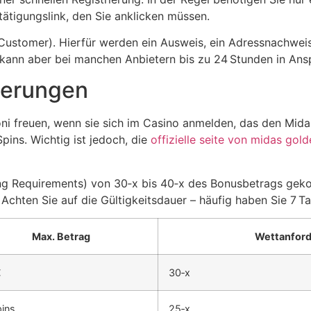
tigungslink, den Sie anklicken müssen.
‑Customer). Hierfür werden ein Ausweis, ein Adressnachweis
, kann aber bei manchen Anbietern bis zu 24 Stunden in An
derungen
ni freuen, wenn sie sich im Casino anmelden, das den Mida
pins. Wichtig ist jedoch, die
offizielle seite von midas gol
g Requirements) von 30‑x bis 40‑x des Bonusbetrags geko
hten Sie auf die Gültigkeitsdauer – häufig haben Sie 7 Ta
Max. Betrag
Wettanfor
€
30‑x
pins
25‑x