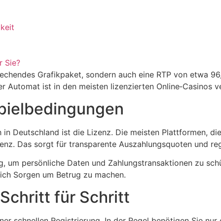
keit
r Sie?
rechendes Grafikpaket, sondern auch eine RTP von etwa 96,5
r Automat ist in den meisten lizenzierten Online‑Casinos v
 Spielbedingungen
in Deutschland ist die Lizenz. Die meisten Plattformen, di
enz. Das sorgt für transparente Auszahlungsquoten und re
ng, um persönliche Daten und Zahlungstransaktionen zu sch
 sich Sorgen um Betrug zu machen.
Schritt für Schritt
er schnellen Registrierung. In der Regel benötigen Sie nur 