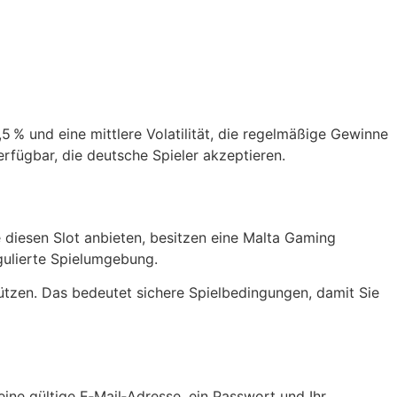
 % und eine mittlere Volatilität, die regelmäßige Gewinne
erfügbar, die deutsche Spieler akzeptieren.
e diesen Slot anbieten, besitzen eine Malta Gaming
gulierte Spielumgebung.
ützen. Das bedeutet sichere Spielbedingungen, damit Sie
eine gültige E‑Mail‑Adresse, ein Passwort und Ihr