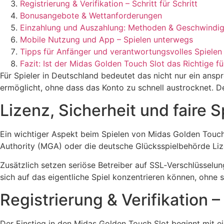
Registrierung & Verifikation – Schritt für Schritt
Bonusangebote & Wettanforderungen
Einzahlung und Auszahlung: Methoden & Geschwindig
Mobile Nutzung und App – Spielen unterwegs
Tipps für Anfänger und verantwortungsvolles Spielen
Fazit: Ist der Midas Golden Touch Slot das Richtige fü
Für Spieler in Deutschland bedeutet das nicht nur ein ansp
ermöglicht, ohne dass das Konto zu schnell austrocknet. De
Lizenz, Sicherheit und faire
Ein wichtiger Aspekt beim Spielen von Midas Golden Touch 
Authority (MGA) oder die deutsche Glücksspielbehörde Liz
Zusätzlich setzen seriöse Betreiber auf SSL‑Verschlüsselu
sich auf das eigentliche Spiel konzentrieren können, ohne
Registrierung & Verifikation – 
Der Einstieg in den Midas Golden Touch Slot beginnt mit ein