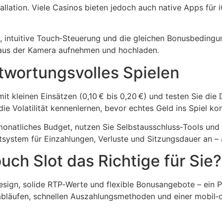
llation. Viele Casinos bieten jedoch auch native Apps für 
, intuitive Touch‑Steuerung und die gleichen Bonusbedingu
t aus der Kamera aufnehmen und hochladen.
twortungsvolles Spielen
mit kleinen Einsätzen (0,10 € bis 0,20 €) und testen Sie d
die Volatilität kennenlernen, bevor echtes Geld ins Spiel k
 monatliches Budget, nutzen Sie Selbstausschluss‑Tools un
mitsystem für Einzahlungen, Verluste und Sitzungsdauer an – 
uch Slot das Richtige für Sie?
ign, solide RTP‑Werte und flexible Bonusangebote – ein Pa
abläufen, schnellen Auszahlungsmethoden und einer mobil‑opt