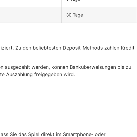
30 Tage
ziert. Zu den beliebtesten Deposit‑Methods zählen Kredit‑
ten ausgezahlt werden, können Banküberweisungen bis zu
ste Auszahlung freigegeben wird.
ass Sie das Spiel direkt im Smartphone‑ oder