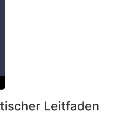
ktischer Leitfaden