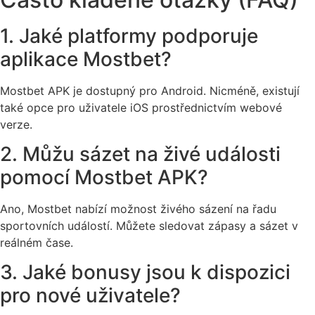
1. Jaké platformy podporuje
aplikace Mostbet?
Mostbet APK je dostupný pro Android. Nicméně, existují
také opce pro uživatele iOS prostřednictvím webové
verze.
2. Můžu sázet na živé události
pomocí Mostbet APK?
Ano, Mostbet nabízí možnost živého sázení na řadu
sportovních událostí. Můžete sledovat zápasy a sázet v
reálném čase.
3. Jaké bonusy jsou k dispozici
pro nové uživatele?