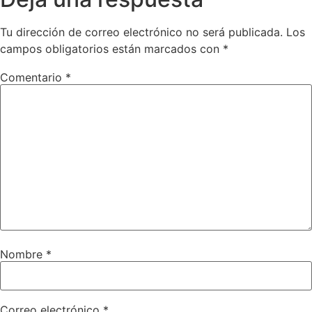
Tu dirección de correo electrónico no será publicada.
Los
campos obligatorios están marcados con
*
Comentario
*
Nombre
*
Correo electrónico
*