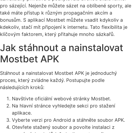
pro sázející. Nejenže můžete sázet na oblíbené sporty, ale
také máte přístup k různým propagačním akcím a
bonusům. S aplikací Mostbet můžete vsadit kdykoliv a
kdekoliv, stačí mít připojení k internetu. Tato flexibilita je
klíčovým faktorem, který přitahuje mnoho sázkařů.
Jak stáhnout a nainstalovat
Mostbet APK
Stáhnout a nainstalovat Mostbet APK je jednoduchý
proces, který zvládne každý. Postupujte podle
následujících kroků:
Navštivte oficiální webové stránky Mostbet.
Na hlavní stránce vyhledejte sekci pro stažení
aplikace.
Vyberte verzi pro Android a stáhněte soubor APK.
Otevřete stažený soubor a povolte instalaci z