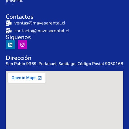
proyecto.
Contactos
ventas@mavesarental.cl
contacto@mavesarental.cl
Siguenos
Dirección
San Pablo 9369, Pudahuel, Santiago, Código Postal 9050168