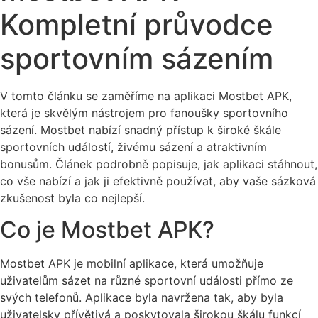
Kompletní průvodce
sportovním sázením
V tomto článku se zaměříme na aplikaci Mostbet APK,
která je skvělým nástrojem pro fanoušky sportovního
sázení. Mostbet nabízí snadný přístup k široké škále
sportovních událostí, živému sázení a atraktivním
bonusům. Článek podrobně popisuje, jak aplikaci stáhnout,
co vše nabízí a jak ji efektivně používat, aby vaše sázková
zkušenost byla co nejlepší.
Co je Mostbet APK?
Mostbet APK je mobilní aplikace, která umožňuje
uživatelům sázet na různé sportovní události přímo ze
svých telefonů. Aplikace byla navržena tak, aby byla
uživatelsky přívětivá a poskytovala širokou škálu funkcí