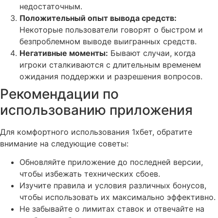
недостаточным.
Положительный опыт вывода средств:
Некоторые пользователи говорят о быстром и
безпроблемном выводе выигранных средств.
Негативные моменты:
Бывают случаи, когда
игроки сталкиваются с длительным временем
ожидания поддержки и разрешения вопросов.
Рекомендации по
использованию приложения
Для комфортного использования 1хбет, обратите
внимание на следующие советы:
Обновляйте приложение до последней версии,
чтобы избежать технических сбоев.
Изучите правила и условия различных бонусов,
чтобы использовать их максимально эффективно.
Не забывайте о лимитах ставок и отвечайте на