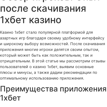
после скачивания
1хбет казино
Казино 1хбет стало популярной платформой для
азартных игр благодаря своему удобному интерфейсу
и широкому выбору возможностей. После скачивания
приложения многие игроки делятся своим опытом,
который может быть как положительным, так и
отрицательным. В этой статье мы рассмотрим отзывы
пользователей о казино 1хбет, выявим основные
плюсы и минусы, а также дадим рекомендации по
оптимальному использованию приложения.
Преимущества приложения
1хбет