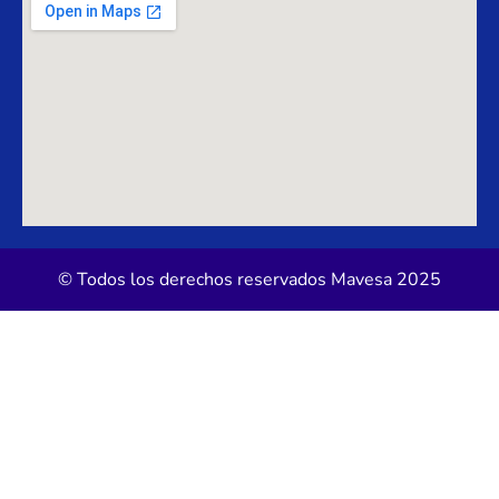
© Todos los derechos reservados Mavesa 2025