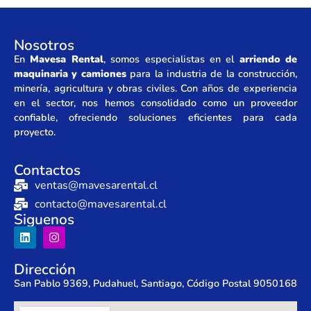
Nosotros
En
Mavesa Rental
, somos especialistas en el
arriendo de
maquinaria y camiones
para la industria de la construcción,
minería, agricultura y obras civiles. Con años de experiencia
en el sector, nos hemos consolidado como un proveedor
confiable, ofreciendo soluciones eficientes para cada
proyecto.
Contactos
ventas@mavesarental.cl
contacto@mavesarental.cl
Siguenos
Dirección
San Pablo 9369, Pudahuel, Santiago, Código Postal 9050168