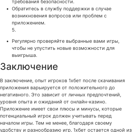
требования безопасности.
Обратитесь в службу поддержки в случае
возникновения вопросов или проблем с
приложением.
5.
Регулярно проверяйте выбранные вами игры,
чтобы не упустить новые возможности для
выигрыша.
Заключение
В заключение, опыт игроков 1хбет после скачивания
приложения варьируется от положительного до
негативного. Это зависит от личных предпочтений,
уровня опыта и ожиданий от онлайн-казино.
Приложение имеет свои плюсы и минусы, которые
потенциальный игрок должен учитывать перед
началом игры. Тем не менее, благодаря своему
удобству и разнообразию игр, 1хбет остается одной из