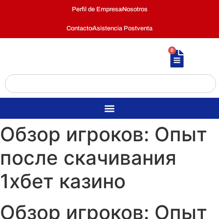
Perfil de Empresa
Nosotros
Contacto
Asistencia Postventa
0
Обзор игроков: Опыт
после скачивания
1хбет казино
Обзор игроков: Опыт