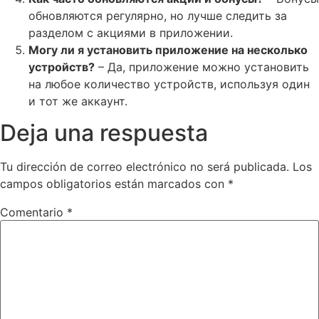
обновляются регулярно, но лучше следить за
разделом с акциями в приложении.
Могу ли я установить приложение на несколько
устройств?
– Да, приложение можно установить
на любое количество устройств, используя один
и тот же аккаунт.
Deja una respuesta
Tu dirección de correo electrónico no será publicada.
Los
campos obligatorios están marcados con
*
Comentario
*