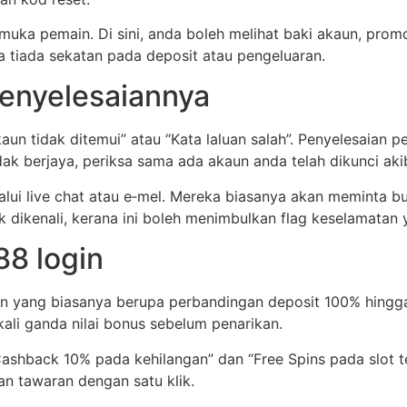
ka pemain. Di sini, anda boleh melihat baki akaun, promos
 tiada sekatan pada deposit atau pengeluaran.
Penyelesaiannya
 tidak ditemui” atau “Kata laluan salah”. Penyelesaian p
dak berjaya, periksa sama ada akaun anda telah dikunci aki
lui live chat atau e‑mel. Mereka biasanya akan meminta bu
 dikenali, kerana ini boleh menimbulkan flag keselamatan
8 login
an yang biasanya berupa perbandingan deposit 100% hing
ali ganda nilai bonus sebelum penarikan.
shback 10% pada kehilangan” dan “Free Spins pada slot te
 tawaran dengan satu klik.