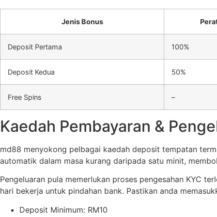
Jenis Bonus
Pera
Deposit Pertama
100%
Deposit Kedua
50%
Free Spins
–
Kaedah Pembayaran & Pengel
md88 menyokong pelbagai kaedah deposit tempatan termasu
automatik dalam masa kurang daripada satu minit, membol
Pengeluaran pula memerlukan proses pengesahan KYC terle
hari bekerja untuk pindahan bank. Pastikan anda memasu
Deposit Minimum: RM10