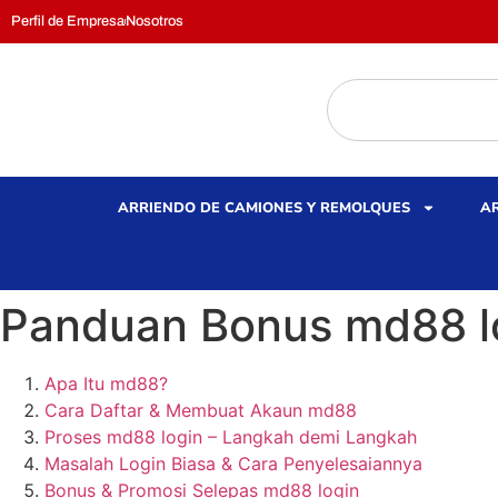
Perfil de Empresa
Nosotros
ARRIENDO DE CAMIONES Y REMOLQUES
AR
Panduan Bonus md88 lo
Apa Itu md88?
Cara Daftar & Membuat Akaun md88
Proses md88 login – Langkah demi Langkah
Masalah Login Biasa & Cara Penyelesaiannya
Bonus & Promosi Selepas md88 login