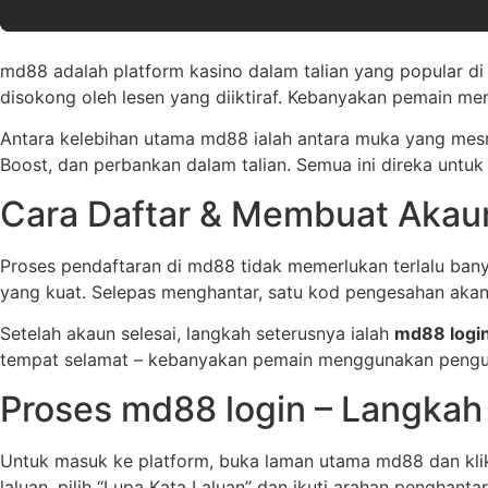
md88 adalah platform kasino dalam talian yang popular di
disokong oleh lesen yang diiktiraf. Kebanyakan pemain 
Antara kelebihan utama md88 ialah antara muka yang mesr
Boost, dan perbankan dalam talian. Semua ini direka un
Cara Daftar & Membuat Aka
Proses pendaftaran di md88 tidak memerlukan terlalu ban
yang kuat. Selepas menghantar, satu kod pengesahan akan
Setelah akaun selesai, langkah seterusnya ialah
md88 logi
tempat selamat – kebanyakan pemain menggunakan pengurus
Proses md88 login – Langka
Untuk masuk ke platform, buka laman utama md88 dan klik 
laluan, pilih “Lupa Kata Laluan” dan ikuti arahan penghanta