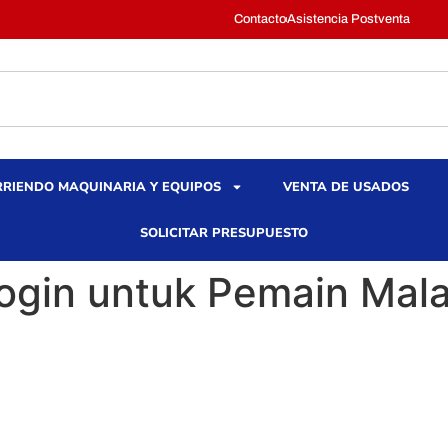
Contacto
Asistencia Postventa
RIENDO MAQUINARIA Y EQUIPOS
VENTA DE USADOS
SOLICITAR PRESUPUESTO
gin untuk Pemain Mala