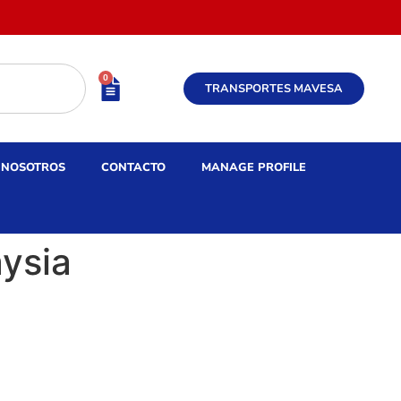
0
TRANSPORTES MAVESA
NOSOTROS
CONTACTO
MANAGE PROFILE
ysia