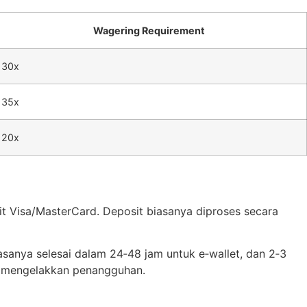
Wagering Requirement
30x
35x
20x
 Visa/MasterCard. Deposit biasanya diproses secara
sanya selesai dalam 24‑48 jam untuk e‑wallet, dan 2‑3
k mengelakkan penangguhan.