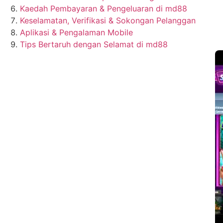
Kaedah Pembayaran & Pengeluaran di md88
Keselamatan, Verifikasi & Sokongan Pelanggan
Aplikasi & Pengalaman Mobile
Tips Bertaruh dengan Selamat di md88