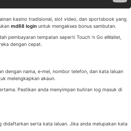
nan kasino tradisional, slot video, dan sportsbook yang
kukan
md88 login
untuk mengakses bonus sambutan.
ah pembayaran tempatan seperti Touch ‘n Go eWallet,
reka dengan cepat.
n dengan nama, e‑mel, nombor telefon, dan kata laluan
ntuk melengkapkan akaun.
tama. Pastikan anda menyimpan butiran log masuk di
didaftarkan serta kata laluan. Jika anda melupakan kata