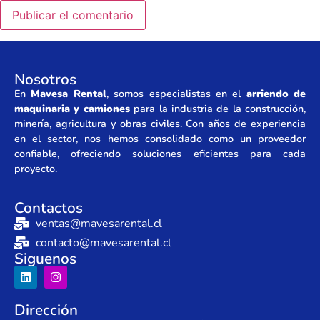
Nosotros
En
Mavesa Rental
, somos especialistas en el
arriendo de
maquinaria y camiones
para la industria de la construcción,
minería, agricultura y obras civiles. Con años de experiencia
en el sector, nos hemos consolidado como un proveedor
confiable, ofreciendo soluciones eficientes para cada
proyecto.
Contactos
ventas@mavesarental.cl
contacto@mavesarental.cl
Siguenos
Dirección