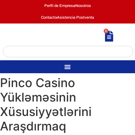
Perfil de Empresa
Nosotros
Contacto
Asistencia Postventa
0
Pinco Casino
Yükləməsinin
Xüsusiyyətlərini
Araşdırmaq