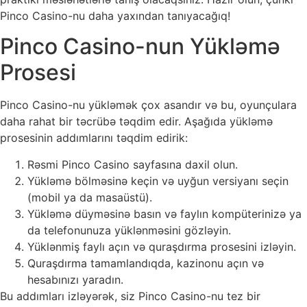
Pinco Casino-nu daha yaxından tanıyacağıq!
Pinco Casino-nun Yükləmə
Prosesi
Pinco Casino-nu yükləmək çox asandır və bu, oyunçulara
daha rahat bir təcrübə təqdim edir. Aşağıda yükləmə
prosesinin addımlarını təqdim edirik:
Rəsmi Pinco Casino sayfasına daxil olun.
Yükləmə bölməsinə keçin və uyğun versiyanı seçin
(mobil ya da masaüstü).
Yükləmə düyməsinə basın və faylın kompüterinizə ya
da telefonunuza yüklənməsini gözləyin.
Yüklənmiş faylı açın və quraşdırma prosesini izləyin.
Quraşdırma tamamlandıqda, kazinonu açın və
hesabınızı yaradın.
Bu addımları izləyərək, siz Pinco Casino-nu tez bir