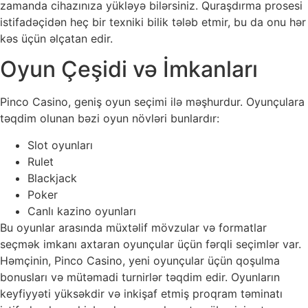
zamanda cihazınıza yükləyə bilərsiniz. Quraşdırma prosesi
istifadəçidən heç bir texniki bilik tələb etmir, bu da onu hər
kəs üçün əlçatan edir.
Oyun Çeşidi və İmkanları
Pinco Casino, geniş oyun seçimi ilə məşhurdur. Oyunçulara
təqdim olunan bəzi oyun növləri bunlardır:
Slot oyunları
Rulet
Blackjack
Poker
Canlı kazino oyunları
Bu oyunlar arasında müxtəlif mövzular və formatlar
seçmək imkanı axtaran oyunçular üçün fərqli seçimlər var.
Həmçinin, Pinco Casino, yeni oyunçular üçün qoşulma
bonusları və mütəmadi turnirlər təqdim edir. Oyunların
keyfiyyəti yüksəkdir və inkişaf etmiş proqram təminatı