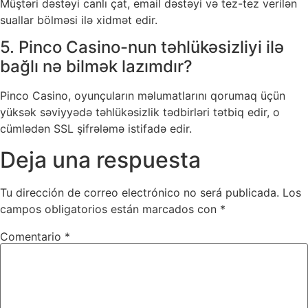
Müştəri dəstəyi canlı çat, email dəstəyi və tez-tez verilən
suallar bölməsi ilə xidmət edir.
5. Pinco Casino-nun təhlükəsizliyi ilə
bağlı nə bilmək lazımdır?
Pinco Casino, oyunçuların məlumatlarını qorumaq üçün
yüksək səviyyədə təhlükəsizlik tədbirləri tətbiq edir, o
cümlədən SSL şifrələmə istifadə edir.
Deja una respuesta
Tu dirección de correo electrónico no será publicada.
Los
campos obligatorios están marcados con
*
Comentario
*