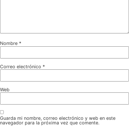
Nombre
*
Correo electrónico
*
Web
Guarda mi nombre, correo electrónico y web en este
navegador para la próxima vez que comente.