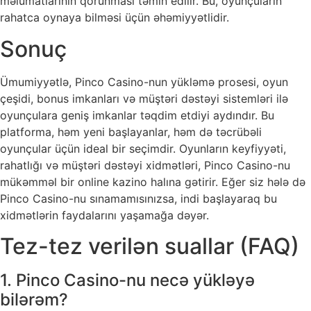
məlumatlarının qorunması təmin edilir. Bu, oyunçuların
rahatca oynaya bilməsi üçün əhəmiyyətlidir.
Sonuç
Ümumiyyətlə, Pinco Casino-nun yükləmə prosesi, oyun
çeşidi, bonus imkanları və müştəri dəstəyi sistemləri ilə
oyunçulara geniş imkanlar təqdim etdiyi aydındır. Bu
platforma, həm yeni başlayanlar, həm də təcrübəli
oyunçular üçün ideal bir seçimdir. Oyunların keyfiyyəti,
rahatlığı və müştəri dəstəyi xidmətləri, Pinco Casino-nu
mükəmməl bir online kazino halına gətirir. Eğer siz hələ də
Pinco Casino-nu sınamamısınızsa, indi başlayaraq bu
xidmətlərin faydalarını yaşamağa dəyər.
Tez-tez verilən suallar (FAQ)
1. Pinco Casino-nu necə yükləyə
bilərəm?