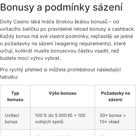
Bonusy a podmínky sázení
Dolly Casino láká hráče širokou škálou bonusů – od
uvítacího balíčku po pravidelné reload bonusy a cashback.
Každý bonus má své vlastní podmínky, nejčastěji se jedná
o požadavky na sázení (wagering requirements), které
určují, kolikrát musíte bonusovou částku vsadit, než
budete moci výhru vybrat.
Pro rychlý přehled si můžete prohlédnout následující
tabulku:
Typ
Výše bonusu
Požadavky na
bonusu
sázení
Uvítací
100 % do 5 000 Kč + 100
30× bonus +
bonus
volných spinů
10× vklad