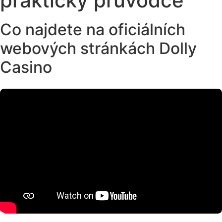
praktický průvodce
Co najdete na oficiálních
webových stránkách Dolly
Casino