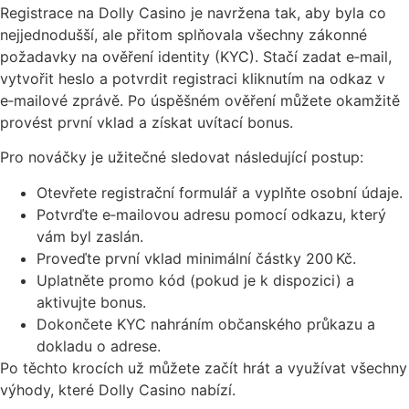
Registrace na Dolly Casino je navržena tak, aby byla co
nejjednodušší, ale přitom splňovala všechny zákonné
požadavky na ověření identity (KYC). Stačí zadat e‑mail,
vytvořit heslo a potvrdit registraci kliknutím na odkaz v
e‑mailové zprávě. Po úspěšném ověření můžete okamžitě
provést první vklad a získat uvítací bonus.
Pro nováčky je užitečné sledovat následující postup:
Otevřete registrační formulář a vyplňte osobní údaje.
Potvrďte e‑mailovou adresu pomocí odkazu, který
vám byl zaslán.
Proveďte první vklad minimální částky 200 Kč.
Uplatněte promo kód (pokud je k dispozici) a
aktivujte bonus.
Dokončete KYC nahráním občanského průkazu a
dokladu o adrese.
Po těchto krocích už můžete začít hrát a využívat všechny
výhody, které Dolly Casino nabízí.