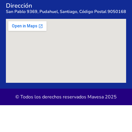
Dirección
San Pablo 9369, Pudahuel, Santiago, Código Postal 9050168
© Todos los derechos reservados Mavesa 2025