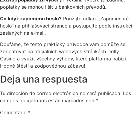
poplatky se mohou lišit u bankovních převodů.
Co když zapomenu heslo?
Použijte odkaz „Zapomenuté
heslo“ na přihlašovací stránce a postupujte podle instrukcí
zaslaných na e‑mail.
Doufáme, že tento praktický průvodce vám pomůže se
zorientovat na oficiálních webových stránkách Dolly
Casino a využít všechny výhody, které platforma nabízí.
Hodně štěstí a zodpovědnou zábavu!
Deja una respuesta
Tu dirección de correo electrónico no será publicada.
Los
campos obligatorios están marcados con
*
Comentario
*