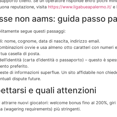
 supporto clienti. Se un operatore risponde entro pochi minut
uona reputazione, visita
https://www.ligabueapalermo.it/
e 
esse non aams: guida passo p
solitamente segue questi passaggi:
ali: nome, cognome, data di nascita, indirizzo email.
ombinazioni ovvie e usa almeno otto caratteri con numeri e
 tua casella di posta.
dell’identità (carta d’identità o passaporto) – questo è spes
ento preferito.
hieste di informazioni superflue. Un sito affidabile non chi
ntuali dispute future.
ttarsi e quali attenzioni
 attrarre nuovi giocatori: welcome bonus fino al 200%, giri 
 (wagering requirements) più stringenti.