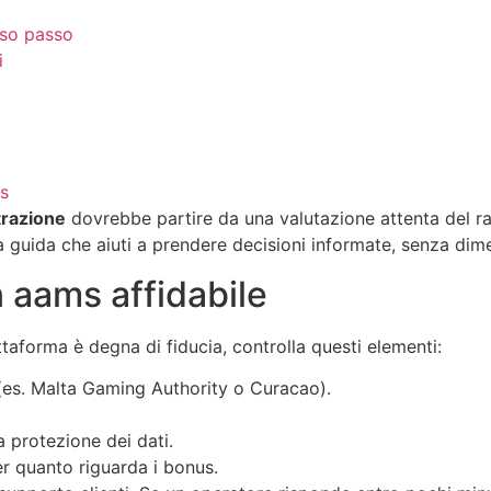
sso passo
i
ms
razione
dovrebbe partire da una valutazione attenta del rap
 una guida che aiuti a prendere decisioni informate, senza dim
 aams affidabile
ttaforma è degna di fiducia, controlla questi elementi:
 (es. Malta Gaming Authority o Curacao).
a protezione dei dati.
er quanto riguarda i bonus.