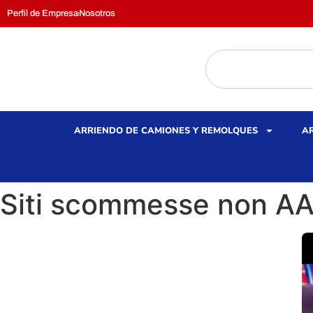
Perfil de Empresa
Nosotros
ARRIENDO DE CAMIONES Y REMOLQUES
AR
Siti scommesse non AA