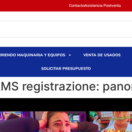
Contacto
Asistencia Postventa
RIENDO MAQUINARIA Y EQUIPOS
VENTA DE USADOS
SOLICITAR PRESUPUESTO
MS registrazione: pano