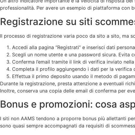
Un altro indicatore importante è la velocità di risposta del
professionalità. Per avere un esempio di piattaforma con b
Registrazione su siti scomm
Il processo di registrazione varia poco da sito a sito, ma 
Accedi alla pagina “Registrati” e inserisci dati person
Scegli un nome utente e una password sicura. Evita c
Conferma l’email tramite il link di verifica inviato nella
Completa il profilo aggiungendo i dati per la verifica 
Effettua il primo deposito usando il metodo di pagam
Durante la registrazione, presta attenzione a eventuali ric
Inoltre, conserva una copia delle email di conferma per eve
Bonus e promozioni: cosa aspe
I siti non AAMS tendono a proporre bonus più allettanti per
sono quasi sempre accompagnati da requisiti di scommessa