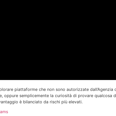
esplorare piattaforme che non sono autorizzate dall’Agenzi
ose, oppure semplicemente la curiosità di provare qualcosa 
ntaggio è bilanciato da rischi più elevati.
aams