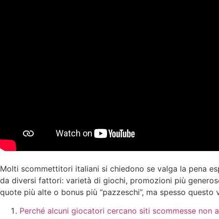
Molti scommettitori italiani si chiedono se valga la pena 
da diversi fattori: varietà di giochi, promozioni più gener
quote più alte o bonus più “pazzeschi”, ma spesso questo va
Perché alcuni giocatori cercano siti scommesse non 