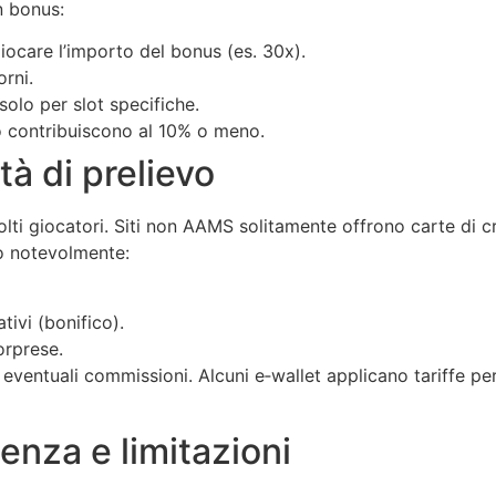
n bonus:
iocare l’importo del bonus (es. 30x).
rni.
solo per slot specifiche.
 contribuiscono al 10% o meno.
à di prelievo
lti giocatori. Siti non AAMS solitamente offrono carte di credi
no notevolmente:
tivi (bonifico).
orprese.
entuali commissioni. Alcuni e‑wallet applicano tariffe per 
enza e limitazioni