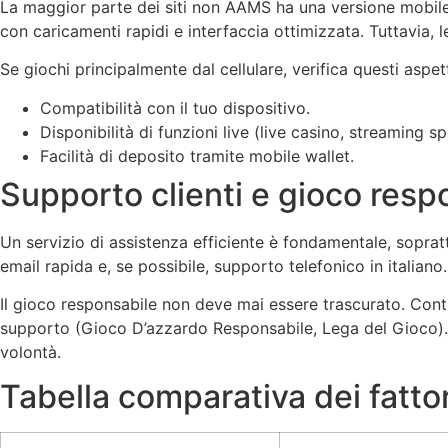
La maggior parte dei siti non AAMS ha una versione mobil
con caricamenti rapidi e interfaccia ottimizzata. Tuttavia,
Se giochi principalmente dal cellulare, verifica questi aspett
Compatibilità con il tuo dispositivo.
Disponibilità di funzioni live (live casino, streaming sp
Facilità di deposito tramite mobile wallet.
Supporto clienti e gioco resp
Un servizio di assistenza efficiente è fondamentale, sopra
email rapida e, se possibile, supporto telefonico in italiano.
Il gioco responsabile non deve mai essere trascurato. Contr
supporto (Gioco D’azzardo Responsabile, Lega del Gioco). 
volontà.
Tabella comparativa dei fattor