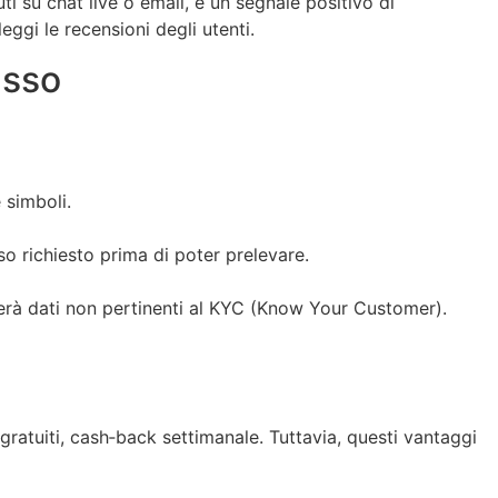
i su chat live o email, è un segnale positivo di
leggi le recensioni degli utenti.
asso
 simboli.
so richiesto prima di poter prelevare.
ederà dati non pertinenti al KYC (Know Your Customer).
gratuiti, cash‑back settimanale. Tuttavia, questi vantaggi