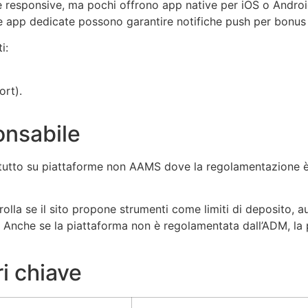
e responsive, ma pochi offrono app native per iOS o Andro
 le app dedicate possono garantire notifiche push per bonus
i:
ort).
onsabile
ttutto su piattaforme non AAMS dove la regolamentazione è 
olla se il sito propone strumenti come limiti di deposito, 
Anche se la piattaforma non è regolamentata dall’ADM, la 
i chiave