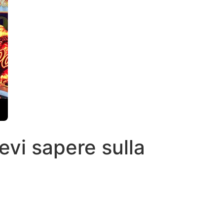
vi sapere sulla