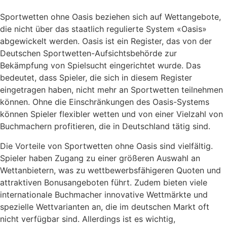
Sportwetten ohne Oasis beziehen sich auf Wettangebote,
die nicht über das staatlich regulierte System «Oasis»
abgewickelt werden. Oasis ist ein Register, das von der
Deutschen Sportwetten-Aufsichtsbehörde zur
Bekämpfung von Spielsucht eingerichtet wurde. Das
bedeutet, dass Spieler, die sich in diesem Register
eingetragen haben, nicht mehr an Sportwetten teilnehmen
können. Ohne die Einschränkungen des Oasis-Systems
können Spieler flexibler wetten und von einer Vielzahl von
Buchmachern profitieren, die in Deutschland tätig sind.
Die Vorteile von Sportwetten ohne Oasis sind vielfältig.
Spieler haben Zugang zu einer größeren Auswahl an
Wettanbietern, was zu wettbewerbsfähigeren Quoten und
attraktiven Bonusangeboten führt. Zudem bieten viele
internationale Buchmacher innovative Wettmärkte und
spezielle Wettvarianten an, die im deutschen Markt oft
nicht verfügbar sind. Allerdings ist es wichtig,