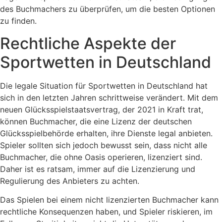
des Buchmachers zu überprüfen, um die besten Optionen
zu finden.
Rechtliche Aspekte der
Sportwetten in Deutschland
Die legale Situation für Sportwetten in Deutschland hat
sich in den letzten Jahren schrittweise verändert. Mit dem
neuen Glücksspielstaatsvertrag, der 2021 in Kraft trat,
können Buchmacher, die eine Lizenz der deutschen
Glücksspielbehörde erhalten, ihre Dienste legal anbieten.
Spieler sollten sich jedoch bewusst sein, dass nicht alle
Buchmacher, die ohne Oasis operieren, lizenziert sind.
Daher ist es ratsam, immer auf die Lizenzierung und
Regulierung des Anbieters zu achten.
Das Spielen bei einem nicht lizenzierten Buchmacher kann
rechtliche Konsequenzen haben, und Spieler riskieren, im