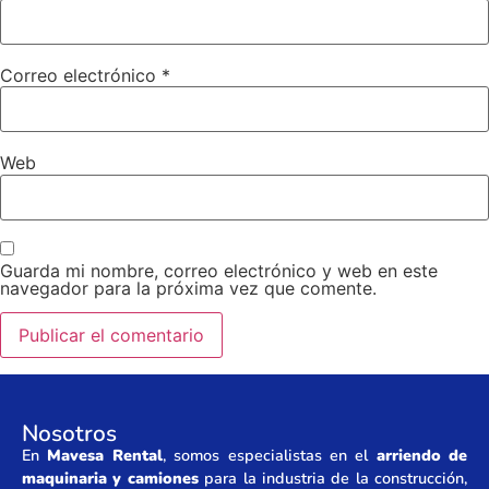
Correo electrónico
*
Web
Guarda mi nombre, correo electrónico y web en este
navegador para la próxima vez que comente.
Nosotros
En
Mavesa Rental
, somos especialistas en el
arriendo de
maquinaria y camiones
para la industria de la construcción,