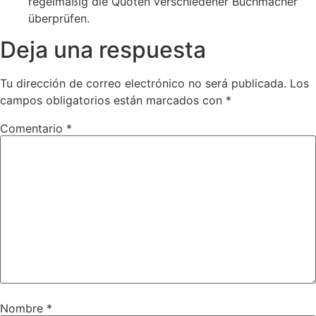
regelmäßig die Quoten verschiedener Buchmacher
überprüfen.
Deja una respuesta
Tu dirección de correo electrónico no será publicada.
Los
campos obligatorios están marcados con
*
Comentario
*
Nombre
*