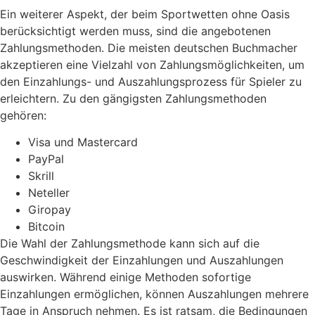
Ein weiterer Aspekt, der beim Sportwetten ohne Oasis
berücksichtigt werden muss, sind die angebotenen
Zahlungsmethoden. Die meisten deutschen Buchmacher
akzeptieren eine Vielzahl von Zahlungsmöglichkeiten, um
den Einzahlungs- und Auszahlungsprozess für Spieler zu
erleichtern. Zu den gängigsten Zahlungsmethoden
gehören:
Visa und Mastercard
PayPal
Skrill
Neteller
Giropay
Bitcoin
Die Wahl der Zahlungsmethode kann sich auf die
Geschwindigkeit der Einzahlungen und Auszahlungen
auswirken. Während einige Methoden sofortige
Einzahlungen ermöglichen, können Auszahlungen mehrere
Tage in Anspruch nehmen. Es ist ratsam, die Bedingungen