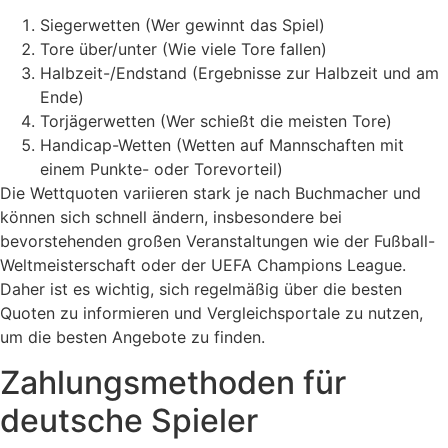
Siegerwetten (Wer gewinnt das Spiel)
Tore über/unter (Wie viele Tore fallen)
Halbzeit-/Endstand (Ergebnisse zur Halbzeit und am
Ende)
Torjägerwetten (Wer schießt die meisten Tore)
Handicap-Wetten (Wetten auf Mannschaften mit
einem Punkte- oder Torevorteil)
Die Wettquoten variieren stark je nach Buchmacher und
können sich schnell ändern, insbesondere bei
bevorstehenden großen Veranstaltungen wie der Fußball-
Weltmeisterschaft oder der UEFA Champions League.
Daher ist es wichtig, sich regelmäßig über die besten
Quoten zu informieren und Vergleichsportale zu nutzen,
um die besten Angebote zu finden.
Zahlungsmethoden für
deutsche Spieler