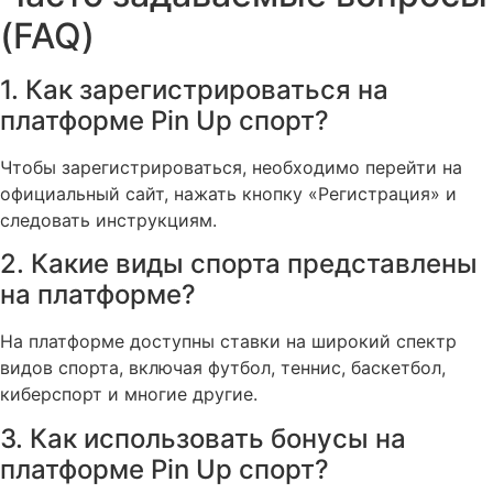
(FAQ)
1. Как зарегистрироваться на
платформе Pin Up спорт?
Чтобы зарегистрироваться, необходимо перейти на
официальный сайт, нажать кнопку «Регистрация» и
следовать инструкциям.
2. Какие виды спорта представлены
на платформе?
На платформе доступны ставки на широкий спектр
видов спорта, включая футбол, теннис, баскетбол,
киберспорт и многие другие.
3. Как использовать бонусы на
платформе Pin Up спорт?