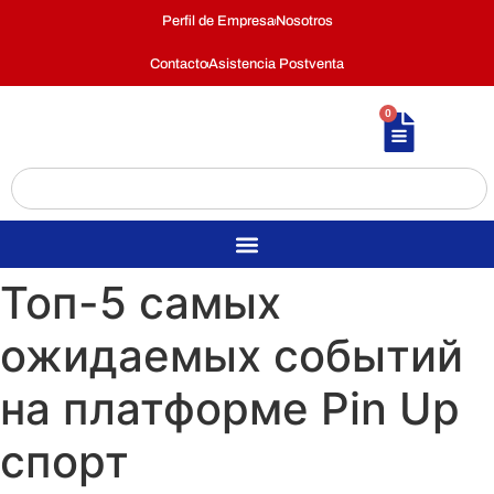
Perfil de Empresa
Nosotros
Contacto
Asistencia Postventa
0
Топ-5 самых
ожидаемых событий
на платформе Pin Up
спорт