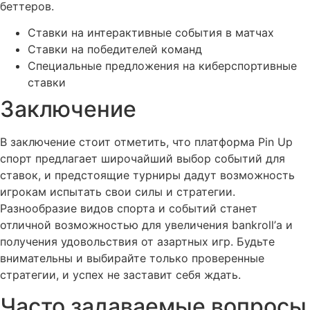
беттеров.
Ставки на интерактивные события в матчах
Ставки на победителей команд
Специальные предложения на киберспортивные
ставки
Заключение
В заключение стоит отметить, что платформа Pin Up
спорт предлагает широчайший выбор событий для
ставок, и предстоящие турниры дадут возможность
игрокам испытать свои силы и стратегии.
Разнообразие видов спорта и событий станет
отличной возможностью для увеличения bankroll’а и
получения удовольствия от азартных игр. Будьте
внимательны и выбирайте только проверенные
стратегии, и успех не заставит себя ждать.
Часто задаваемые вопросы