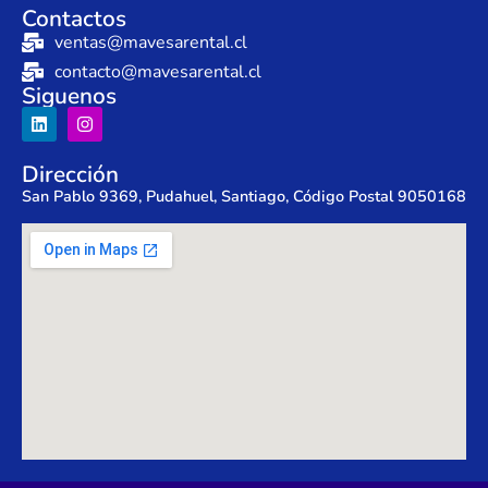
Contactos
ventas@mavesarental.cl
contacto@mavesarental.cl
Siguenos
Dirección
San Pablo 9369, Pudahuel, Santiago, Código Postal 9050168