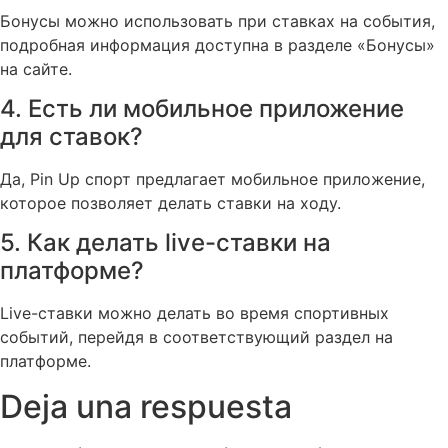
Бонусы можно использовать при ставках на события,
подробная информация доступна в разделе «Бонусы»
на сайте.
4. Есть ли мобильное приложение
для ставок?
Да, Pin Up спорт предлагает мобильное приложение,
которое позволяет делать ставки на ходу.
5. Как делать live-ставки на
платформе?
Live-ставки можно делать во время спортивных
событий, перейдя в соответствующий раздел на
платформе.
Deja una respuesta