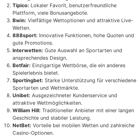
Tipico:
Lokaler Favorit, benutzerfreundliche
Plattform, viele Bonusangebote.
Bwin:
Vielfältige Wettoptionen und attraktive Live-
Wetten.
888sport:
Innovative Funktionen, hohe Quoten und
gute Promotions.
Interwetten:
Gute Auswahl an Sportarten und
ansprechendes Design.
Betfair:
Einzigartige Wettbörse, die ein anderes
Spielerlebnis bietet.
Sportingbet:
Starke Unterstützung für verschiedene
Sportarten und Wettmärkte.
Unibet:
Ausgezeichneter Kundenservice und
attraktive Wettmöglichkeiten.
William Hill:
Traditioneller Anbieter mit einer langen
Geschichte und stabiler Leistung.
NetBet:
Vorteile bei mobilen Wetten und zahlreiche
Casino-Optionen.