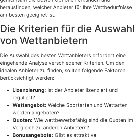
herausfinden, welcher Anbieter für Ihre Wettbedürfnisse
am besten geeignet ist.
Die Kriterien für die Auswahl
von Wettanbietern
Die Auswahl des besten Wettanbieters erfordert eine
eingehende Analyse verschiedener Kriterien. Um den
idealen Anbieter zu finden, sollten folgende Faktoren
berücksichtigt werden:
Lizenzierung:
Ist der Anbieter lizenziert und
reguliert?
Wettangebot:
Welche Sportarten und Wettarten
werden angeboten?
Quoten:
Wie wettbewerbsfähig sind die Quoten im
Vergleich zu anderen Anbietern?
Bonusangebote:
Gibt es attraktive