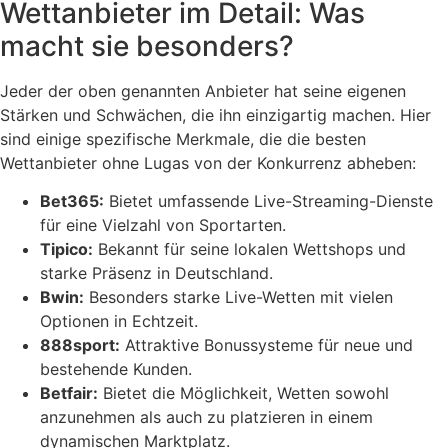
Wettanbieter im Detail: Was
macht sie besonders?
Jeder der oben genannten Anbieter hat seine eigenen
Stärken und Schwächen, die ihn einzigartig machen. Hier
sind einige spezifische Merkmale, die die besten
Wettanbieter ohne Lugas von der Konkurrenz abheben:
Bet365:
Bietet umfassende Live-Streaming-Dienste
für eine Vielzahl von Sportarten.
Tipico:
Bekannt für seine lokalen Wettshops und
starke Präsenz in Deutschland.
Bwin:
Besonders starke Live-Wetten mit vielen
Optionen in Echtzeit.
888sport:
Attraktive Bonussysteme für neue und
bestehende Kunden.
Betfair:
Bietet die Möglichkeit, Wetten sowohl
anzunehmen als auch zu platzieren in einem
dynamischen Marktplatz.