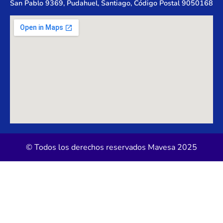
San Pablo 9369, Pudahuel, Santiago, Código Postal 9050168
© Todos los derechos reservados Mavesa 2025