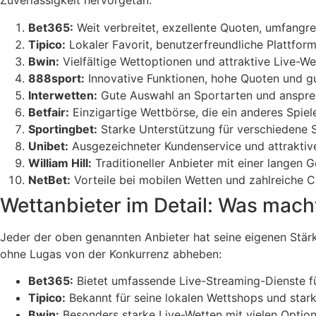
Zuverlässigkeit hervorgetan:
Bet365:
Weit verbreitet, exzellente Quoten, umfangr
Tipico:
Lokaler Favorit, benutzerfreundliche Plattfor
Bwin:
Vielfältige Wettoptionen und attraktive Live-We
888sport:
Innovative Funktionen, hohe Quoten und g
Interwetten:
Gute Auswahl an Sportarten und anspre
Betfair:
Einzigartige Wettbörse, die ein anderes Spiele
Sportingbet:
Starke Unterstützung für verschiedene 
Unibet:
Ausgezeichneter Kundenservice und attraktiv
William Hill:
Traditioneller Anbieter mit einer langen G
NetBet:
Vorteile bei mobilen Wetten und zahlreiche 
Wettanbieter im Detail: Was mach
Jeder der oben genannten Anbieter hat seine eigenen Stärk
ohne Lugas von der Konkurrenz abheben:
Bet365:
Bietet umfassende Live-Streaming-Dienste fü
Tipico:
Bekannt für seine lokalen Wettshops und stark
Bwin:
Besonders starke Live-Wetten mit vielen Optione