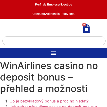
Perfil de Empresa
Nosotros
Contacto
Asistencia Postventa
0
WinAirlines casino no
deposit bonus –
přehled a možnosti
Co je bezvkladový bonus a proč ho hledat?
Jak získat winairlines casino no deposit bonus v