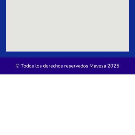
© Todos los derechos reservados Mavesa 2025