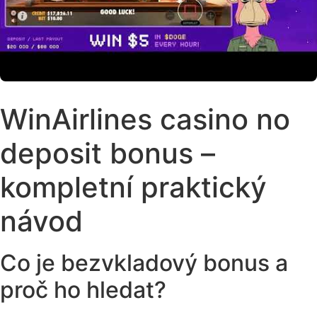
WinAirlines casino no
deposit bonus –
kompletní praktický
návod
Co je bezvkladový bonus a
proč ho hledat?