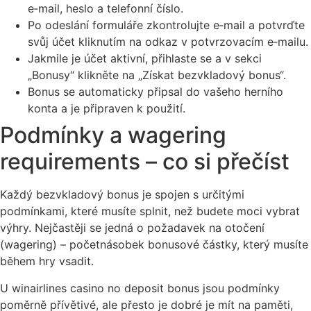
e‑mail, heslo a telefonní číslo.
Po odeslání formuláře zkontrolujte e‑mail a potvrďte
svůj účet kliknutím na odkaz v potvrzovacím e‑mailu.
Jakmile je účet aktivní, přihlaste se a v sekci
„Bonusy“ klikněte na „Získat bezvkladový bonus“.
Bonus se automaticky připsal do vašeho herního
konta a je připraven k použití.
Podmínky a wagering
requirements – co si přečíst
Každý bezvkladový bonus je spojen s určitými
podmínkami, které musíte splnit, než budete moci vybrat
výhry. Nejčastěji se jedná o požadavek na otočení
(wagering) – početnásobek bonusové částky, který musíte
během hry vsadit.
U winairlines casino no deposit bonus jsou podmínky
poměrně přívětivé, ale přesto je dobré je mít na paměti,