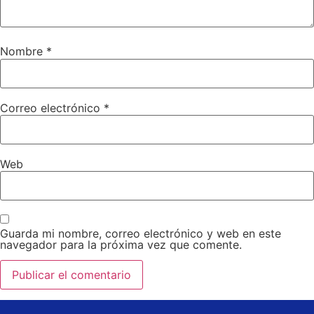
Nombre
*
Correo electrónico
*
Web
Guarda mi nombre, correo electrónico y web en este
navegador para la próxima vez que comente.